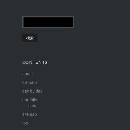
CONTENTS
about
clematis
day by day
portfolio
cats
sitemap
top