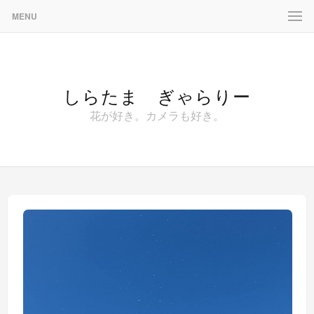
MENU
しらたま ぎゃらりー
花が好き。カメラも好き。