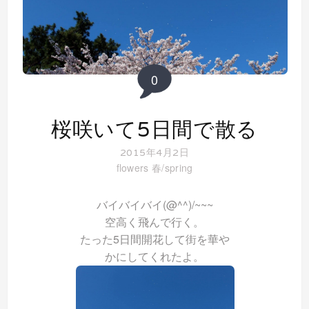
0
桜咲いて5日間で散る
2015年4月2日
flowers
春/spring
バイバイバイ(@^^)/~~~
空高く飛んで行く。
たった5日間開花して街を華や
かにしてくれたよ。